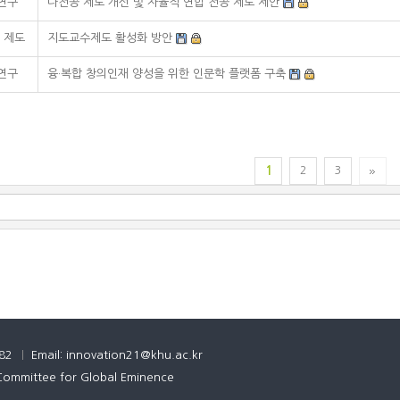
·연구
다전공 제도 개선 및 자율적 연합 전공 제도 제안
 제도
지도교수제도 활성화 방안
·연구
융·복합 창의인재 양성을 위한 인문학 플랫폼 구축
1
2
3
282
Email: innovation21@khu.ac.kr
 Committee for Global Eminence