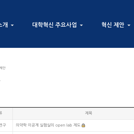
소개
대학혁신 주요사업
혁신 제안
 제안
안
류
제목
·연구
의약학 이공계 실험실의 open lab 제도