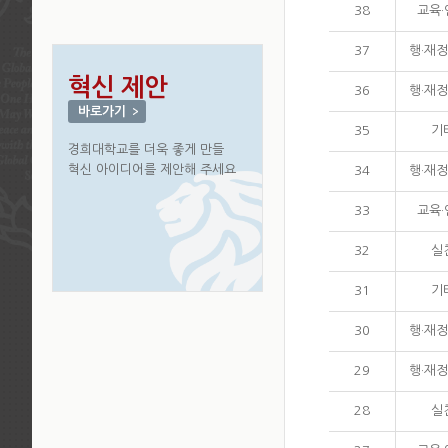
38
교육
37
행·재정
혁신 제안
36
행·재정
바로가기
35
기
경희대학교를 더욱 좋게 만들
혁신 아이디어를 제안해 주세요
34
행·재정
33
교육
32
실
31
기
30
행·재정
29
행·재정
28
실