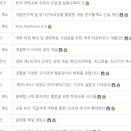
·연구
한국 대학교육 최초의 신입생 실용교육의 건
 제도
직원연구제 및 장기근속포상을 통합한 직원 연구월제도 신설 제안
 제도
KHU Platform 4.0
타
대학 재정 확대 및 경희학원 구성원을 위한 제주 타운하우스 개발(안)
 제도
계절학기 사이버 강의 개설
·연구
경희 제2외국어 온라인 강좌 개설 제안(최저비용, 최고효율, 최고가치 추
천
전통을 가장한 구시대적 행동양식의 변화를 요합니다.
타
'후마니타스 태권도 아카데미(가칭)' 기구의 설립과 기대효과
 제도
융복합 시대 효과적인 협업을 위한 학생교류 시스템
 제도
교원 보수 지급체계 개편을 통한 교내·외 연구비 확대방안
천
글로벌 채널 경희人